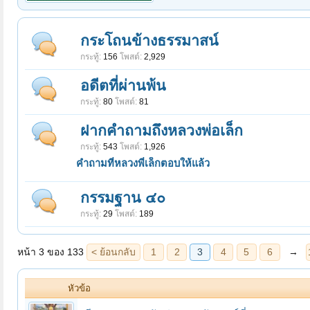
หน้า 3 ของ 133
< ย้อนกลับ
1
2
3
4
5
6
→
133
ถัดไป >
กระโถนข้างธรรมาสน์
กระทู้:
156
โพสต์:
2,929
อดีตที่ผ่านพ้น
กระทู้:
80
โพสต์:
81
ฝากคำถามถึงหลวงพ่อเล็ก
กระทู้:
543
โพสต์:
1,926
คำถามที่หลวงพี่เล็กตอบให้แล้ว
กรรมฐาน ๔๐
กระทู้:
29
โพสต์:
189
หัวข้อ