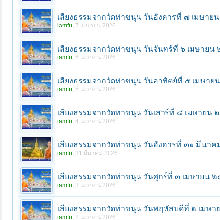
เสียงธรรมจากวัดท่าขนุน วันอังคารที่ ๗ เมษา
iamfu
,
7 เมษายน 2026
เสียงธรรมจากวัดท่าขนุน วันจันทร์ที่ ๖ เมษาย
iamfu
,
6 เมษายน 2026
เสียงธรรมจากวัดท่าขนุน วันอาทิตย์ที่ ๕ เมษา
iamfu
,
5 เมษายน 2026
หน้า 3 ของ 133
< ย้อนกลับ
1
2
3
4
5
6
→
133
ถัดไป >
เสียงธรรมจากวัดท่าขนุน วันเสาร์ที่ ๔ เมษายน
iamfu
,
4 เมษายน 2026
เสียงธรรมจากวัดท่าขนุน วันอังคารที่ ๓๑ มีนา
iamfu
,
31 มีนาคม 2026
เสียงธรรมจากวัดท่าขนุน วันศุกร์ที่ ๓ เมษายน 
iamfu
,
3 เมษายน 2026
เสียงธรรมจากวัดท่าขนุน วันพฤหัสบดีที่ ๒ เมษ
iamfu
,
2 เมษายน 2026