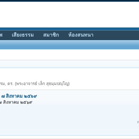
พ
เสียงธรรม
สมาชิก
ห้องสนทนา
 ดร. (พระอาจารย์ เล็ก สุธมฺมปญฺโญ)
์ที่ ๓ สิงหาคม ๒๕๖๙
ที่ ๓ สิงหาคม ๒๕๖๙
ตอ