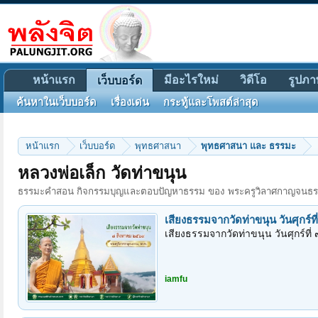
หน้าแรก
มีอะไรใหม่
วิดีโอ
รูปภา
เว็บบอร์ด
ค้นหาในเว็บบอร์ด
เรื่องเด่น
กระทู้และโพสต์ล่าสุด
หน้าแรก
เว็บบอร์ด
พุทธศาสนา
พุทธศาสนา และ ธรรมะ
หลวงพ่อเล็ก วัดท่าขนุน
ธรรมะคำสอน กิจกรรมบุญและตอบปัญหาธรรม ของ พระครูวิลาศกาญจนธรรม,
เสียงธรรมจากวัดท่าขนุน วันจันทร
เสียงธรรมจากวัดท่าขนุน วันจันทร์
iamfu