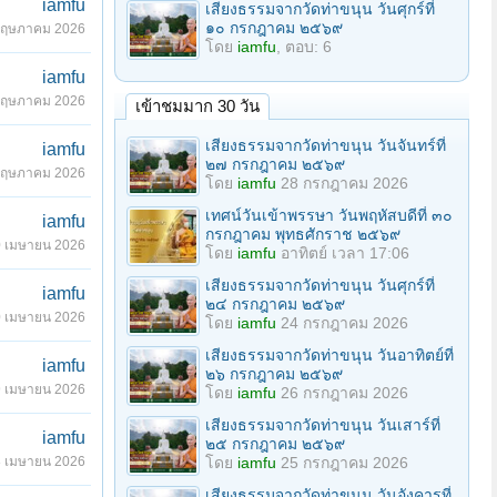
iamfu
เสียงธรรมจากวัดท่าขนุน วันศุกร์ที่
๑๐ กรกฎาคม ๒๕๖๙
พฤษภาคม 2026
โดย
iamfu
, ตอบ: 6
iamfu
พฤษภาคม 2026
เข้าชมมาก 30 วัน
เสียงธรรมจากวัดท่าขนุน วันจันทร์ที่
iamfu
๒๗ กรกฎาคม ๒๕๖๙
พฤษภาคม 2026
โดย
iamfu
28 กรกฎาคม 2026
เทศน์วันเข้าพรรษา วันพฤหัสบดีที่ ๓๐
iamfu
กรกฎาคม พุทธศักราช ๒๕๖๙
 เมษายน 2026
โดย
iamfu
อาทิตย์ เวลา 17:06
เสียงธรรมจากวัดท่าขนุน วันศุกร์ที่
iamfu
๒๔ กรกฎาคม ๒๕๖๙
 เมษายน 2026
โดย
iamfu
24 กรกฎาคม 2026
เสียงธรรมจากวัดท่าขนุน วันอาทิตย์ที่
iamfu
๒๖ กรกฎาคม ๒๕๖๙
 เมษายน 2026
โดย
iamfu
26 กรกฎาคม 2026
เสียงธรรมจากวัดท่าขนุน วันเสาร์ที่
iamfu
๒๕ กรกฎาคม ๒๕๖๙
 เมษายน 2026
โดย
iamfu
25 กรกฎาคม 2026
เสียงธรรมจากวัดท่าขนุน วันอังคารที่