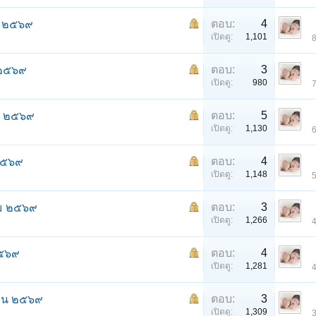
ตอบ:
4
ยน ๒๕๖๙
เปิดดู:
1,101
ตอบ:
3
น ๒๕๖๙
เปิดดู:
980
ตอบ:
5
ยน ๒๕๖๙
เปิดดู:
1,130
ตอบ:
4
 ๒๕๖๙
เปิดดู:
1,148
ตอบ:
3
คม ๒๕๖๙
เปิดดู:
1,266
ตอบ:
4
๒๕๖๙
เปิดดู:
1,281
ตอบ:
3
ายน ๒๕๖๙
เปิดดู:
1,309