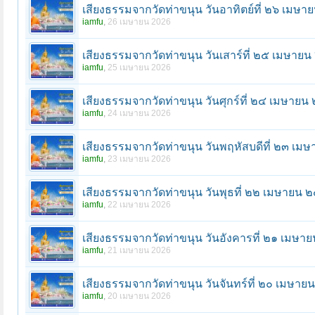
เสียงธรรมจากวัดท่าขนุน วันอาทิตย์ที่ ๒๖ เมษ
iamfu
,
26 เมษายน 2026
เสียงธรรมจากวัดท่าขนุน วันเสาร์ที่ ๒๕ เมษาย
iamfu
,
25 เมษายน 2026
เสียงธรรมจากวัดท่าขนุน วันศุกร์ที่ ๒๔ เมษาย
iamfu
,
24 เมษายน 2026
เสียงธรรมจากวัดท่าขนุน วันพฤหัสบดีที่ ๒๓ เ
iamfu
,
23 เมษายน 2026
เสียงธรรมจากวัดท่าขนุน วันพุธที่ ๒๒ เมษายน
iamfu
,
22 เมษายน 2026
เสียงธรรมจากวัดท่าขนุน วันอังคารที่ ๒๑ เมษ
iamfu
,
21 เมษายน 2026
เสียงธรรมจากวัดท่าขนุน วันจันทร์ที่ ๒๐ เมษา
iamfu
,
20 เมษายน 2026