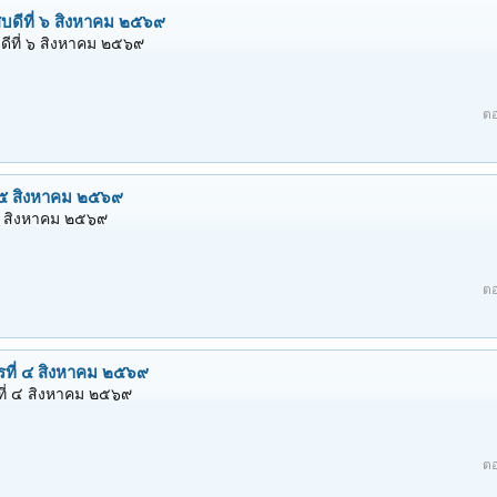
ย์ที่ ๒ สิงหาคม ๒๕๖๙
์ที่ ๒ สิงหาคม ๒๕๖๙
ตอ
ที่ ๓๐ กรกฎาคม พุทธศักราช ๒๕๖๙
่ ๓๐ กรกฎาคม พุทธศักราช ๒๕๖๙ เทศน์เริ่มนาทีที่ ๕๔.๐๐ นะโม ตัสสะ ภะค
สะ ภะคะวะโต อะระหะโต สัมมาสัมพุทธัสสะ นะโม ตัสสะ ภะคะวะโต อะระ
ํ วสฺสํ อุเปมีติฯ ณ...
ตอบ
๒๙ กรกฎาคม พุทธศักราช ๒๕๖๙
 กรกฎาคม พุทธศักราช ๒๕๖๙ เทศน์เริ่มนาทีที่ ๐๑.๑๕.๐๐ นะโม ตัสสะ ภะค
สะ ภะคะวะโต อะระหะโต สัมมาสัมพุทธัสสะ นะโม ตัสสะ ภะคะวะโต อะระ
ฺพชิเตน น เสวิตพฺพา ติฯ ณ...
ตอบ