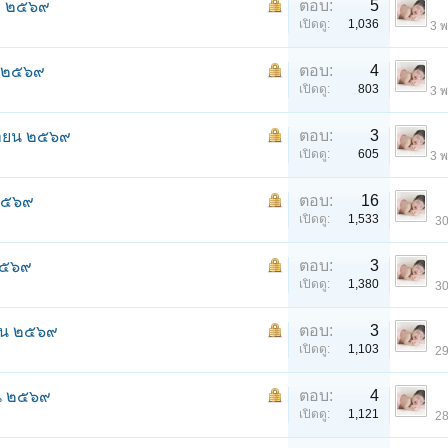
ตอบ:
5
คม ๒๕๖๙
เปิดดู:
1,036
3 
ตอบ:
4
ม ๒๕๖๙
เปิดดู:
803
3 
ตอบ:
3
มษายน ๒๕๖๙
เปิดดู:
605
3 
ตอบ:
16
 ๒๕๖๙
เปิดดู:
1,533
30
ตอบ:
3
 ๒๕๖๙
เปิดดู:
1,380
30
ตอบ:
3
ายน ๒๕๖๙
เปิดดู:
1,103
29
ตอบ:
4
ยน ๒๕๖๙
เปิดดู:
1,121
28