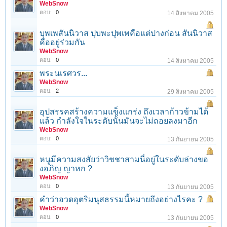
WebSnow
ตอบ:
0
14 สิงหาคม 2005
บุพเพสันนิวาส ปุบพะปุพเพคือแต่ปางก่อน สันนิวาส
คืออยู่ร่วมกัน
WebSnow
ตอบ:
0
14 สิงหาคม 2005
พระนเรศวร...
WebSnow
ตอบ:
2
29 สิงหาคม 2005
อุปสรรคสร้างความแข็งแกร่ง ถึงเวลาก้าวข้ามได้
แล้ว กำลังใจในระดับนั้นมันจะไม่ถอยลงมาอีก
WebSnow
ตอบ:
0
13 กันยายน 2005
หนูมีความสงสัยว่าวิชชาสามนี่อยู่ในระดับล่างขอ
งอภิญ ญาหก ?
WebSnow
ตอบ:
0
13 กันยายน 2005
คำว่าอวดอุตริมนุสธรรมนี้หมายถึงอย่างไรคะ ?
WebSnow
ตอบ:
0
13 กันยายน 2005