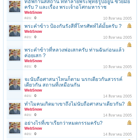
ที่อัฟกานิสสถาน ที่ทำลายพระพุทธรูปอยู่นี่ ซวยมั้ย
ครับ ? และเรื่อง พระเจ้าอโศกมหาราช
WebSnow
ตอบ:
0
10 สิงหาคม 2005
พระคำข้าว ป้องกันรังสีที่โทรศัพท์ได้มั้ยครับ ?
WebSnow
ตอบ:
0
10 สิงหาคม 2005
พระคำข้าวที่หลวงพ่อเสกครับ ท่านฉันก่อนแล้ว
ค่อยเสก ?
WebSnow
ตอบ:
0
10 สิงหาคม 2005
1
2
3
4
5
6
→
133
ถัดไป >
จะนับถือศาสนาไหนก็ตาม นรกเดียวกันสวรรค์
เดียวกัน สถานที่เหมือนกัน
WebSnow
ตอบ:
0
14 สิงหาคม 2005
ทำไมคนเกิดมาเขาถึงไม่นับถือศาสนาเดียวกัน?
WebSnow
ตอบ:
0
14 สิงหาคม 2005
อย่างไรที่เขาเรียกว่าหมดกรรมครับ?
WebSnow
ตอบ:
0
14 สิงหาคม 2005