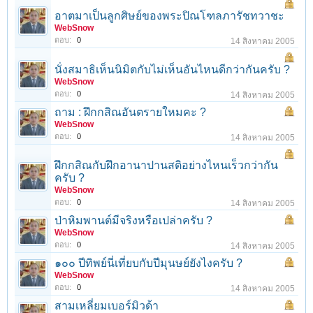
อาตมาเป็นลูกศิษย์ของพระปิณโฑลภารัชทวาชะ
WebSnow
ตอบ:
0
14 สิงหาคม 2005
นั่งสมาธิเห็นนิมิตกับไม่เห็นอันไหนดีกว่ากันครับ ?
WebSnow
ตอบ:
0
14 สิงหาคม 2005
ถาม : ฝึกกสิณอันตรายใหมคะ ?
WebSnow
ตอบ:
0
14 สิงหาคม 2005
ฝึกกสิณกับฝึกอานาปานสติอย่างไหนเร็วกว่ากัน
ครับ ?
WebSnow
ตอบ:
0
14 สิงหาคม 2005
ป่าหิมพานต์มีจริงหรือเปล่าครับ ?
WebSnow
ตอบ:
0
14 สิงหาคม 2005
๑๐๐ ปีทิพย์นี่เที่ยบกับปีมุนษย์ยังไงครับ ?
WebSnow
ตอบ:
0
14 สิงหาคม 2005
สามเหลี่ยมเบอร์มิวด้า