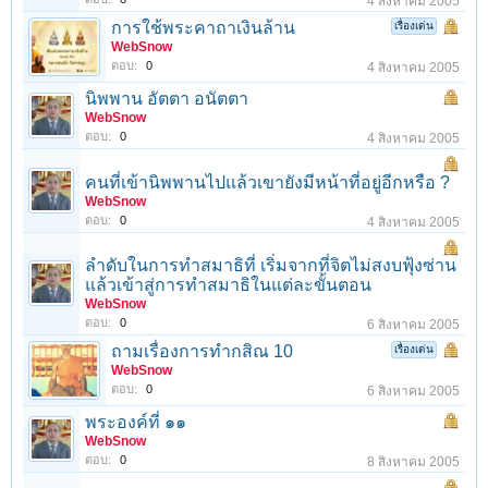
4 สิงหาคม 2005
การใช้พระคาถาเงินล้าน
เรื่องเด่น
WebSnow
ตอบ:
0
4 สิงหาคม 2005
นิพพาน อัตตา อนัตตา
WebSnow
ตอบ:
0
4 สิงหาคม 2005
คนที่เข้านิพพานไปแล้วเขายังมีหน้าที่อยู่อีกหรือ ?
WebSnow
ตอบ:
0
4 สิงหาคม 2005
ลำดับในการทำสมาธิที่ เริ่มจากที่จิตไม่สงบฟุ้งซ่าน
แล้วเข้าสู่การทำสมาธิในแต่ละขั้นตอน
WebSnow
ตอบ:
0
6 สิงหาคม 2005
ถามเรื่องการทำกสิณ 10
เรื่องเด่น
WebSnow
ตอบ:
0
6 สิงหาคม 2005
พระองค์ที่ ๑๑
WebSnow
ตอบ:
0
8 สิงหาคม 2005