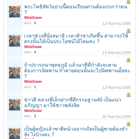
พระโพธิสัตว์อย่างนี้ตอนเรียนท่านต้องเก่งกว่าคน
?
WebSnow
ตอบ:
0
13 กันยายน 2005
เวลาช่วงที่นั่งสมาธิ เวลาตัวชาเกิดขึ้น สามารถใช้
ตรงนั้นให้เป็นประโยชน์ได้ไหมคะ ?
WebSnow
ตอบ:
0
13 กันยายน 2005
ถ้าปรารถนาพุทธภูมิ แล้วนาทีที่กำลังจะตาย
ต้องการนิพพาน ถ้าตายตอนนั้นจะไปนิพพานมั้ยคะ
?
WebSnow
ตอบ:
1
13 กันยายน 2005
ข่าวดี หลวงพี่เล็กฝากซีดีกรรมฐาน40 เป็นแนว
อภิญญา มาให้ชาวพลังจิต
WebSnow
ตอบ:
2
20 กันยายน 2005
เป็นผู้หญิงแล้วชาติหน้าอยากเกิดเป็นผู้ชายต้องทำ
ยัง ไงบ้างคะ ?