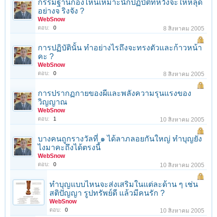
กรรมฐานกองไหนเหมาะนักปฏิบัติที่หวังจะให้หลุด
อย่างจ ริงจัง ?
WebSnow
ตอบ:
0
8 สิงหาคม 2005
การปฏิบัตินั้น ทำอย่างไรถึงจะทรงตัวและก้าวหน้า
คะ ?
WebSnow
ตอบ:
0
8 สิงหาคม 2005
การปรากฏกายของผีและพลังความรุนแรงของ
วิญญาณ
WebSnow
ตอบ:
1
10 สิงหาคม 2005
บางคนถูกรางวัลที่ ๑ ได้ลาภลอยกันใหญ่ ทำบุญยัง
ไงมาคะถึงได้ตรงนี้
WebSnow
ตอบ:
0
10 สิงหาคม 2005
ทำบุญแบบไหนจะส่งเสริมในแต่ละด้าน ๆ เช่น
สติปัญญา รูปทรัพย์ดี แล้วมีคนรัก ?
WebSnow
ตอบ:
0
10 สิงหาคม 2005