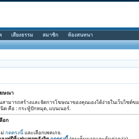
พ
เสียงธรรม
สมาชิก
ห้องสนทนา
รโฆษณา
ณสามารถสร้างและจัดการโฆษณาของคุณเองได้ง่ายในเว็บไซต์ขอ
ด คือ : กระทู้ปักหมุด, แบนเนอร์.
ลือก
หม่
กดตรงนี้
และเลือกเพคเกจ.
ลงฟรีที่แฟนเพจพลังจิต
กดตรงนี้
(คนเห็นมากและคุ้มค่ากว่า)